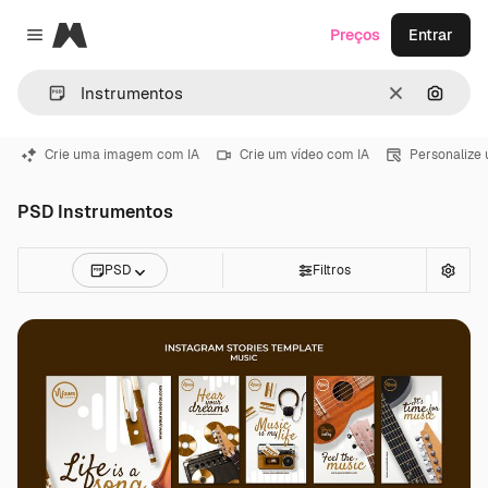
Magnific
Preços
Entrar
Close menu
Limpar
Pesqui
Crie uma imagem com IA
Crie um vídeo com IA
Personalize
PSD Instrumentos
PSD
Filtros