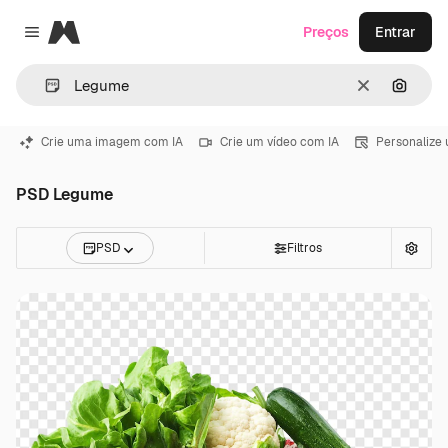
Magnific
Preços
Entrar
Close menu
Limpar
Pesqui
Crie uma imagem com IA
Crie um vídeo com IA
Personalize
PSD Legume
PSD
Filtros