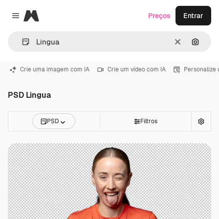
Magnific
Preços
Entrar
Close menu
Limpar
Pesqui
Crie uma imagem com IA
Crie um vídeo com IA
Personalize
PSD Lingua
PSD
Filtros