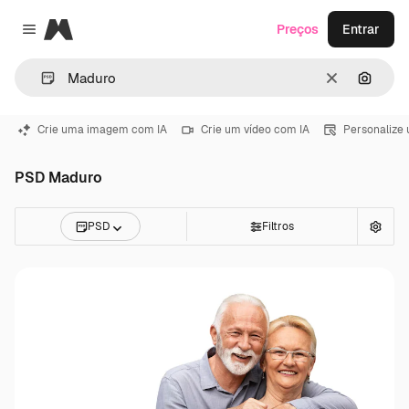
Magnific
Preços
Entrar
Close menu
Limpar
Pesqui
Crie uma imagem com IA
Crie um vídeo com IA
Personalize
PSD Maduro
PSD
Filtros