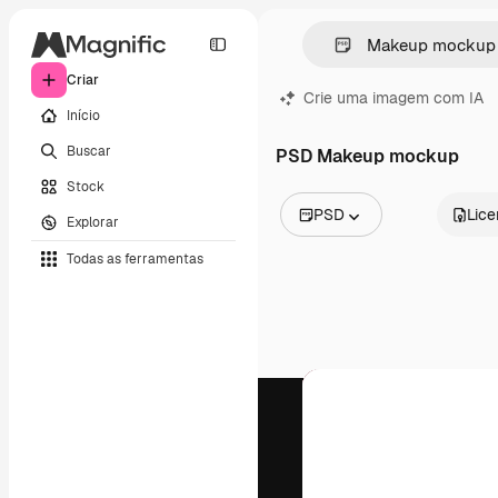
Criar
Crie uma imagem com IA
Início
Buscar
PSD Makeup mockup
Stock
PSD
Lic
Explorar
Todas as imagens
Todas as ferramentas
Vetores
Ilustrações
Fotos
PSD
Modelos
Mockups
Vídeos
Clipes de vídeo
Animações
Modelos de vídeos
Ícones
Modelos 3D
Fontes