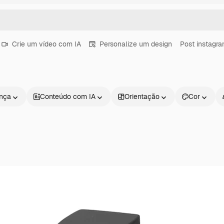
Crie um vídeo com IA
Personalize um design
Post instagr
ença
Conteúdo com IA
Orientação
Cor
Produtos
Começar