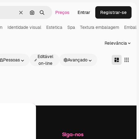
Preços
Entrar
Registrar-se
Limpar
Pesquisar por imagem
Buscar
am
Identidade visual
Estetica
Spa
Textura embalagem
Embala
Relevância
Editável
Pessoas
Avançado
on-line
Empresa
Siga-nos