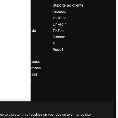
Preços
Suporte ao cliente
Sobre nós
Instagram
Reviews
YouTube
Emprego
LinkedIn
Tendências de
TikTok
pesquisa
Discord
Blog
X
Eventos
Reddit
es
Slidesgo
Vender conteúdo
Sala de imprensa
Procurando por
magnific.ai?
ree to the storing of cookies on your device to enhance site