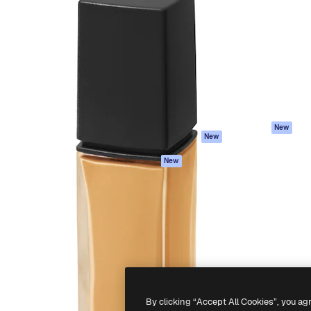
iativa para você direcionar
Spaces
Academy
alho. Mais de 1 milhão de
Assistente de IA
Documentação
e criativos, empresas,
Gerador de
Atendimento
dios.
imagens
Termos e
Gerador de vídeos
condições
Texto para voz
Política de
privacidade
Conteúdo de stock
Originais
MCP para
New
New
Claude/ChatGPT
Política de cooki
Agentes
Central de
New
confiabilidade
API
Afiliados
App móvel
Empresas
Todas as
ferramentas
-
2026
Freepik Company S.L.U.
Todos os direitos reservados
.
By clicking “Accept All Cookies”, you ag