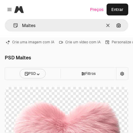
Magnific
Preços
Entrar
Close menu
Limpar
Pesqui
Crie uma imagem com IA
Crie um vídeo com IA
Personalize
PSD Maltes
PSD
Filtros