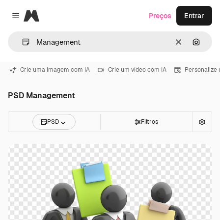
Magnific
Preços
Entrar
Close menu
Limpar
Pesqui
Crie uma imagem com IA
Crie um vídeo com IA
Personalize
PSD Management
PSD
Filtros