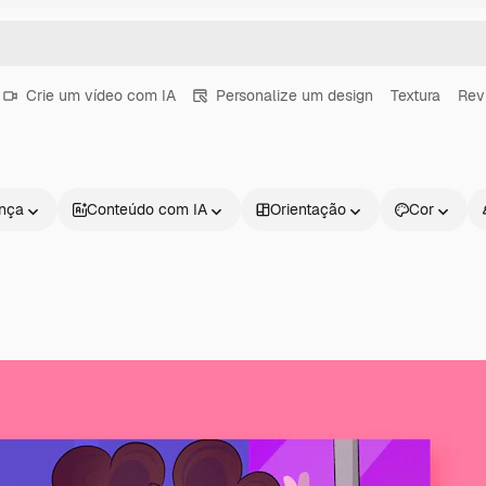
Crie um vídeo com IA
Personalize um design
Textura
Rev
ença
Conteúdo com IA
Orientação
Cor
Produtos
Começar