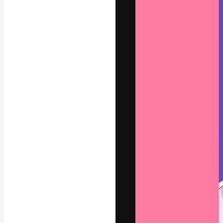
A plataforma cr
seu melhor trab
assinantes entr
agências e estú
Português
Copyright © 2010