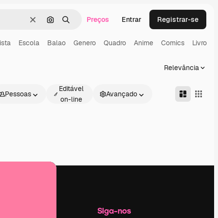
Preços
Entrar
Registrar-se
Limpar
Pesquisar por imagem
Buscar
ista
Escola
Balao
Genero
Quadro
Anime
Comics
Livro
Relevância
Editável
Pessoas
Avançado
on-line
Empresa
Siga-nos