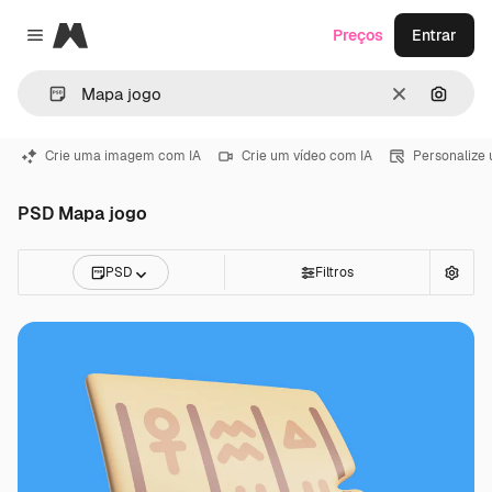
Magnific
Preços
Entrar
Close menu
Limpar
Pesqui
Crie uma imagem com IA
Crie um vídeo com IA
Personalize
PSD Mapa jogo
PSD
Filtros