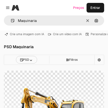
Magnific
Preços
Entrar
Close menu
Limpar
Pesqui
Crie uma imagem com IA
Crie um vídeo com IA
Personalize
PSD Maquinaria
PSD
Filtros