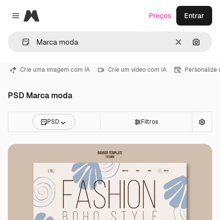
Magnific
Preços
Entrar
Close menu
Limpar
Pesqui
Crie uma imagem com IA
Crie um vídeo com IA
Personalize
PSD Marca moda
PSD
Filtros