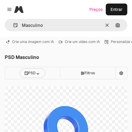
Magnific
Preços
Entrar
Close menu
Limpar
Pesqui
Crie uma imagem com IA
Crie um vídeo com IA
Personalize
PSD Masculino
PSD
Filtros