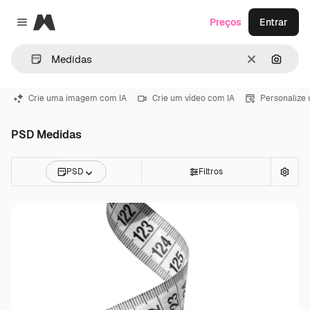
Magnific
Preços
Entrar
Close menu
Limpar
Pesqui
Crie uma imagem com IA
Crie um vídeo com IA
Personalize
PSD Medidas
PSD
Filtros