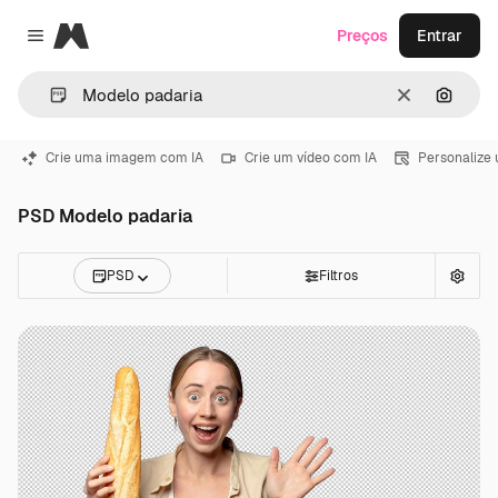
Magnific
Preços
Entrar
Close menu
Limpar
Pesqui
Crie uma imagem com IA
Crie um vídeo com IA
Personalize
PSD Modelo padaria
PSD
Filtros