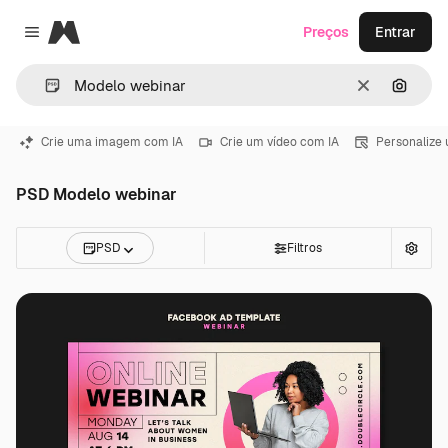
Magnific
Preços
Entrar
Close menu
Limpar
Pesqui
Crie uma imagem com IA
Crie um vídeo com IA
Personalize
PSD Modelo webinar
PSD
Filtros