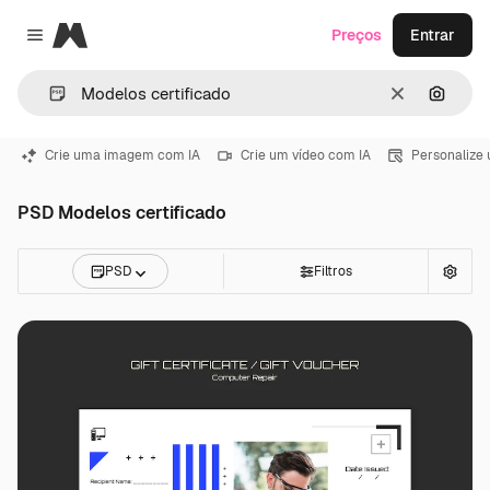
Magnific
Preços
Entrar
Close menu
Limpar
Pesqui
Crie uma imagem com IA
Crie um vídeo com IA
Personalize
PSD Modelos certificado
PSD
Filtros