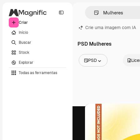
Criar
Crie uma imagem com IA
Início
Buscar
PSD Mulheres
Stock
PSD
Lic
Explorar
Todas as imagens
Todas as ferramentas
Vetores
Ilustrações
Fotos
PSD
Modelos
Mockups
Vídeos
Clipes de vídeo
Animações
Modelos de vídeos
Ícones
Modelos 3D
Fontes