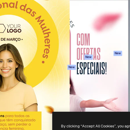
iativa para você direcionar
Spaces
Academy
alho. Mais de 1 milhão de
Assistente de IA
Documentação
e criativos, empresas,
Gerador de
Atendimento
dios.
imagens
Termos e
Gerador de vídeos
condições
Texto para voz
Política de
privacidade
Conteúdo de stock
Originais
MCP para
New
New
Claude/ChatGPT
Política de cooki
Agentes
Central de
New
confiabilidade
API
Afiliados
App móvel
Empresas
Todas as
ferramentas
-
2026
Freepik Company S.L.U.
Todos os direitos reservados
.
By clicking “Accept All Cookies”, you ag