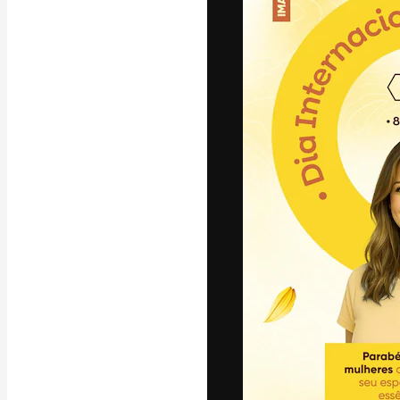
A plataforma cr
seu melhor trab
assinantes entr
agências e estú
Português
Copyright © 2010