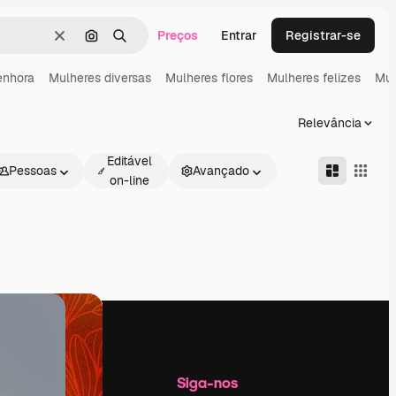
Preços
Entrar
Registrar-se
Limpar
Pesquisar por imagem
Buscar
enhora
Mulheres diversas
Mulheres flores
Mulheres felizes
Mul
Relevância
Editável
Pessoas
Avançado
on-line
Empresa
Siga-nos