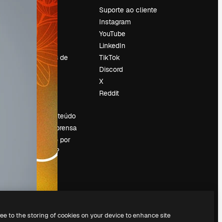
Preços
Suporte ao cliente
Sobre nós
Instagram
Reviews
YouTube
Emprego
LinkedIn
Tendências de
TikTok
pesquisa
Discord
Blog
X
Eventos
Reddit
es
Slidesgo
Vender conteúdo
Sala de imprensa
Procurando por
magnific.ai?
ree to the storing of cookies on your device to enhance site