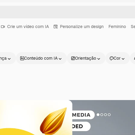
Crie um vídeo com IA
Personalize um design
Feminino
S
ença
Conteúdo com IA
Orientação
Cor
Produtos
Começar