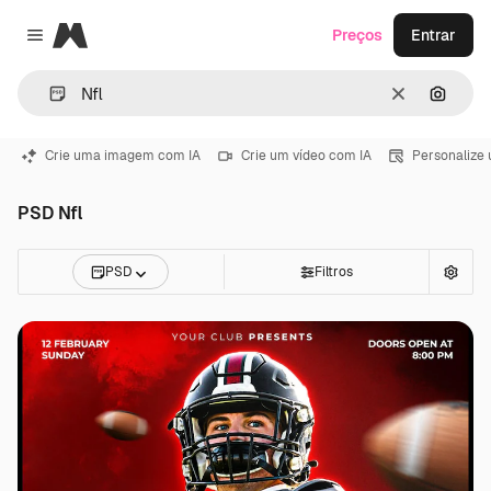
Magnific
Preços
Entrar
Close menu
Limpar
Pesqui
Crie uma imagem com IA
Crie um vídeo com IA
Personalize
PSD Nfl
PSD
Filtros