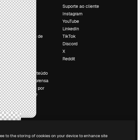
Preços
Suporte ao cliente
Sobre nós
Instagram
Reviews
YouTube
Emprego
LinkedIn
Tendências de
TikTok
pesquisa
Discord
Blog
X
Eventos
Reddit
es
Slidesgo
Vender conteúdo
Sala de imprensa
Procurando por
magnific.ai?
ree to the storing of cookies on your device to enhance site