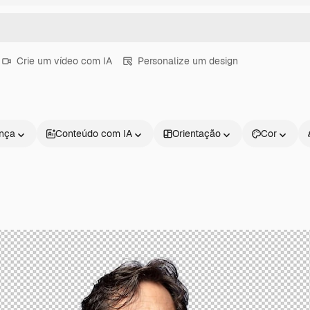
Crie um vídeo com IA
Personalize um design
ença
Conteúdo com IA
Orientação
Cor
Produtos
Começar