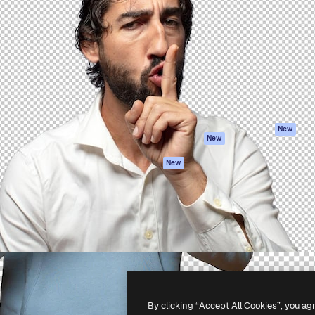
iativa para você direcionar
Spaces
Academy
alho. Mais de 1 milhão de
Assistente de IA
Documentação
e criativos, empresas,
Gerador de
Atendimento
dios.
imagens
Termos e
Gerador de vídeos
condições
Texto para voz
Política de
privacidade
Conteúdo de stock
Originais
MCP para
New
New
Claude/ChatGPT
Política de cooki
Agentes
Central de
New
confiabilidade
API
Afiliados
App móvel
Empresas
Todas as
ferramentas
-
2026
Freepik Company S.L.U.
Todos os direitos reservados
.
By clicking “Accept All Cookies”, you ag