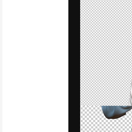
A plataforma cr
seu melhor trab
assinantes entr
agências e estú
Português
Copyright © 2010