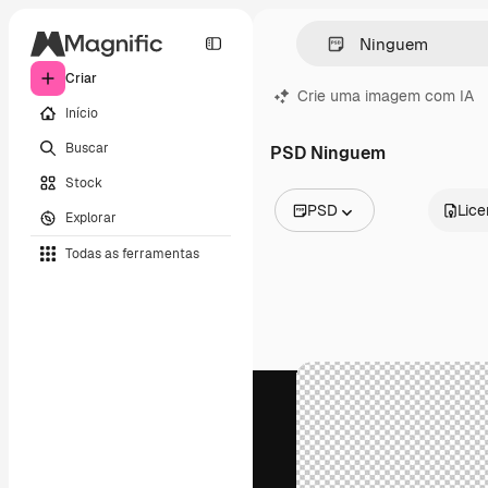
Criar
Crie uma imagem com IA
Início
Buscar
PSD Ninguem
Stock
PSD
Lic
Explorar
Todas as imagens
Todas as ferramentas
Vetores
Ilustrações
Fotos
PSD
Modelos
Mockups
Vídeos
Clipes de vídeo
Animações
Modelos de vídeos
Ícones
Modelos 3D
Fontes