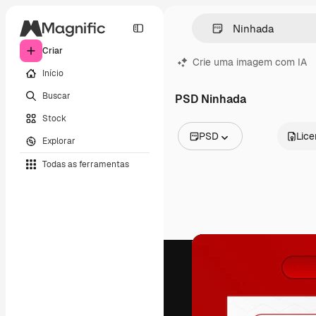
Criar
Crie uma imagem com IA
Início
Buscar
PSD Ninhada
Stock
PSD
Lic
Explorar
Todas as imagens
Todas as ferramentas
Vetores
Ilustrações
Fotos
PSD
Modelos
Mockups
Vídeos
Clipes de vídeo
Animações
Modelos de vídeos
Ícones
Modelos 3D
Fontes