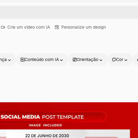
Crie um vídeo com IA
Personalize um design
ença
Conteúdo com IA
Orientação
Cor
Produtos
Começar