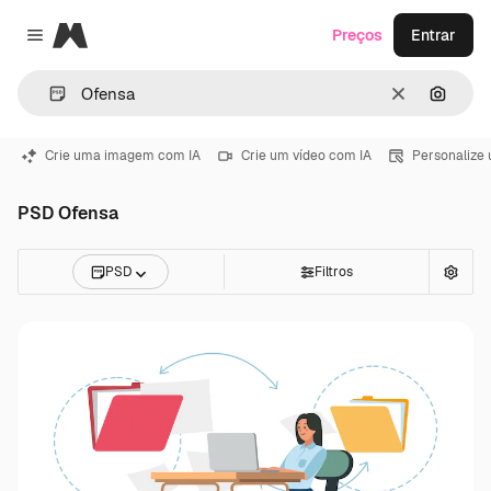
Magnific
Preços
Entrar
Close menu
Limpar
Pesqui
Crie uma imagem com IA
Crie um vídeo com IA
Personalize
PSD Ofensa
PSD
Filtros