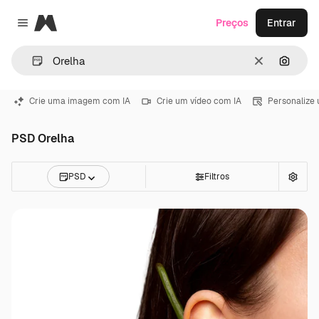
Magnific
Preços
Entrar
Close menu
Limpar
Pesqui
Crie uma imagem com IA
Crie um vídeo com IA
Personalize
PSD Orelha
PSD
Filtros