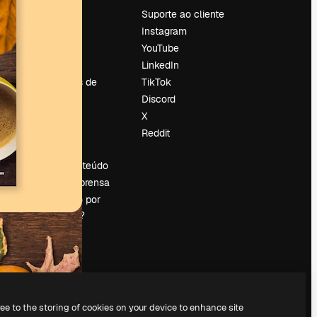
Preços
Suporte ao cliente
Sobre nós
Instagram
Reviews
YouTube
Emprego
LinkedIn
Tendências de
TikTok
pesquisa
Discord
Blog
X
Eventos
Reddit
es
Slidesgo
Vender conteúdo
Sala de imprensa
Procurando por
magnific.ai?
ree to the storing of cookies on your device to enhance site