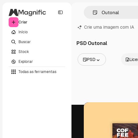
Criar
Crie uma imagem com IA
Início
Buscar
PSD Outonal
Stock
PSD
Lic
Explorar
Todas as imagens
Todas as ferramentas
Vetores
Ilustrações
Fotos
PSD
Modelos
Mockups
Vídeos
Clipes de vídeo
Animações
Modelos de vídeos
Ícones
Modelos 3D
Fontes