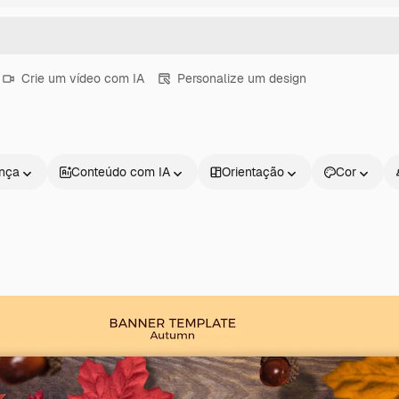
Crie um vídeo com IA
Personalize um design
ença
Conteúdo com IA
Orientação
Cor
Produtos
Começar