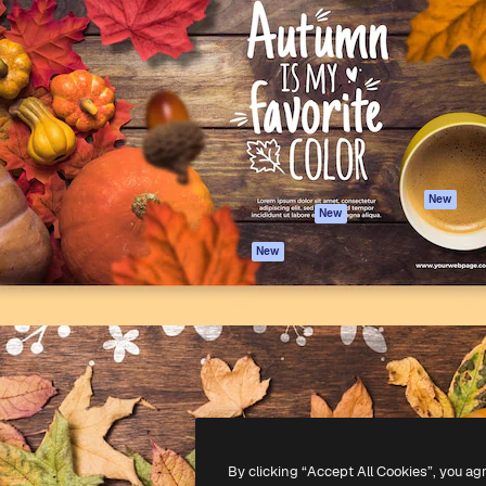
iativa para você direcionar
Spaces
Academy
alho. Mais de 1 milhão de
Assistente de IA
Documentação
e criativos, empresas,
Gerador de
Atendimento
dios.
imagens
Termos e
Gerador de vídeos
condições
Texto para voz
Política de
privacidade
Conteúdo de stock
Originais
MCP para
New
New
Claude/ChatGPT
Política de cooki
Agentes
Central de
New
confiabilidade
API
Afiliados
App móvel
Empresas
Todas as
ferramentas
-
2026
Freepik Company S.L.U.
Todos os direitos reservados
.
By clicking “Accept All Cookies”, you ag