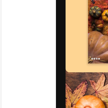
A plataforma cr
seu melhor trab
assinantes entr
agências e estú
Português
Copyright © 2010