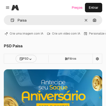
Magnific
Preços
Entrar
Close menu
Limpar
Pesqui
Crie uma imagem com IA
Crie um vídeo com IA
Personalize
PSD Paisa
PSD
Filtros