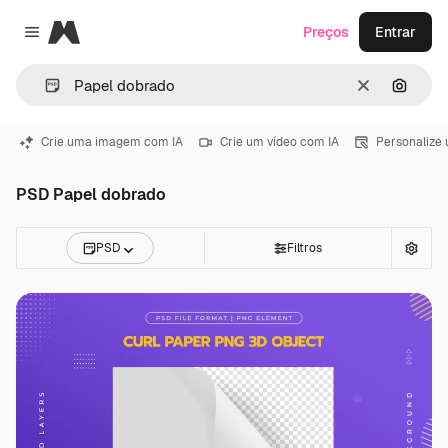
Magnific
Preços
Entrar
Close menu
Limpar
Pesqui
Crie uma imagem com IA
Crie um vídeo com IA
Personalize
PSD Papel dobrado
PSD
Filtros