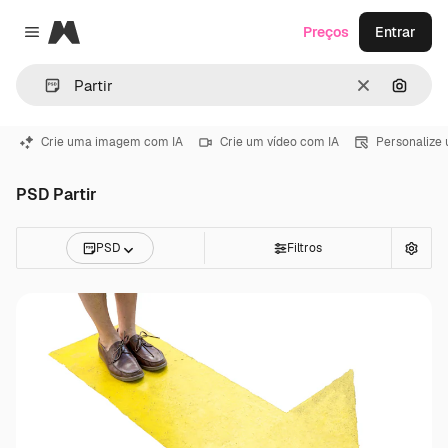
Magnific
Preços
Entrar
Close menu
Limpar
Pesqui
Crie uma imagem com IA
Crie um vídeo com IA
Personalize
PSD Partir
PSD
Filtros