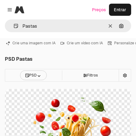
Magnific
Preços
Entrar
Close menu
Limpar
Pesqui
Crie uma imagem com IA
Crie um vídeo com IA
Personalize
PSD Pastas
PSD
Filtros