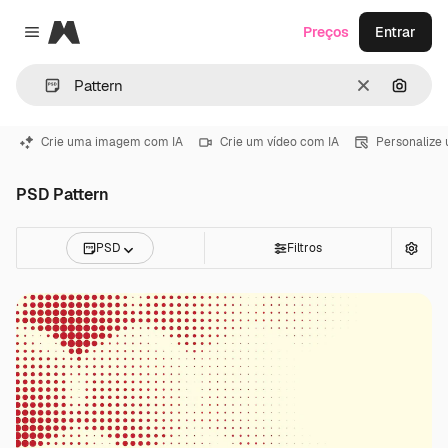
Magnific
Preços
Entrar
Close menu
Limpar
Pesqui
Crie uma imagem com IA
Crie um vídeo com IA
Personalize
PSD Pattern
PSD
Filtros