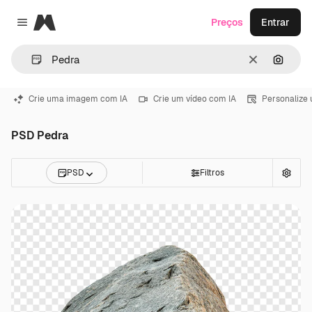
Magnific
Preços
Entrar
Close menu
Limpar
Pesqui
Crie uma imagem com IA
Crie um vídeo com IA
Personalize
PSD Pedra
PSD
Filtros