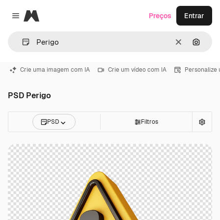
Magnific
Preços
Entrar
Close menu
Limpar
Pesqui
Crie uma imagem com IA
Crie um vídeo com IA
Personalize
PSD Perigo
PSD
Filtros