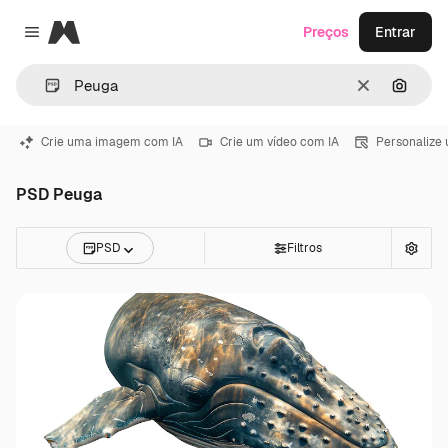
Magnific
Preços
Entrar
Close menu
Limpar
Pesqui
Crie uma imagem com IA
Crie um vídeo com IA
Personalize
PSD Peuga
PSD
Filtros