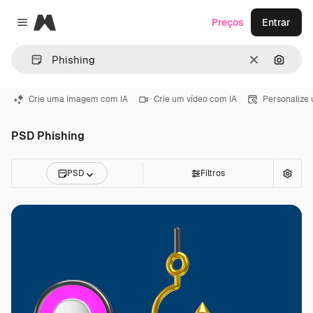
Magnific
Preços
Entrar
Close menu
Limpar
Pesqui
Crie uma imagem com IA
Crie um vídeo com IA
Personalize
PSD Phishing
PSD
Filtros