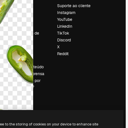
Preços
Suporte ao cliente
Sobre nós
Instagram
Reviews
YouTube
Emprego
LinkedIn
Tendências de
TikTok
pesquisa
Discord
Blog
X
Eventos
Reddit
es
Slidesgo
Vender conteúdo
Sala de imprensa
Procurando por
magnific.ai?
ree to the storing of cookies on your device to enhance site