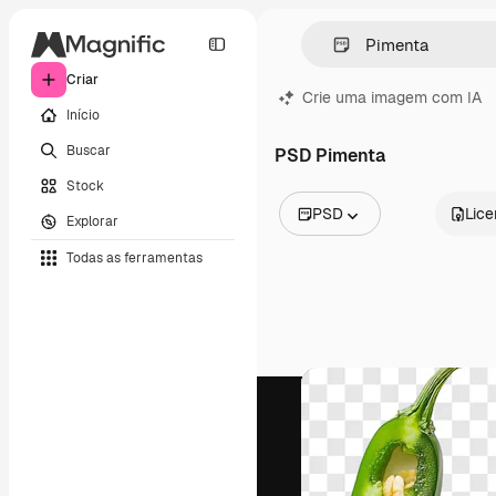
Criar
Crie uma imagem com IA
Início
Buscar
PSD Pimenta
Stock
PSD
Lic
Explorar
Todas as imagens
Todas as ferramentas
Vetores
Ilustrações
Fotos
PSD
Modelos
Mockups
Vídeos
Clipes de vídeo
Animações
Modelos de vídeos
Ícones
Modelos 3D
Fontes