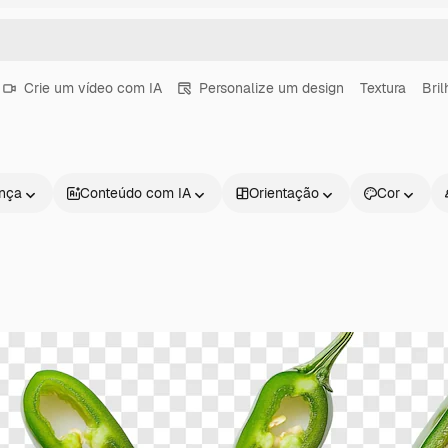
Crie um vídeo com IA
Personalize um design
Textura
Bril
ença
Conteúdo com IA
Orientação
Cor
Produtos
Começar