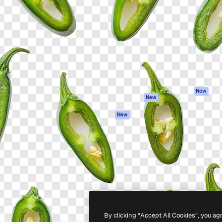
iativa para você direcionar
Spaces
Academy
alho. Mais de 1 milhão de
Assistente de IA
Documentação
e criativos, empresas,
Gerador de
Atendimento
dios.
imagens
Termos e
Gerador de vídeos
condições
Texto para voz
Política de
privacidade
Conteúdo de stock
Originais
MCP para
New
New
Claude/ChatGPT
Política de cooki
Agentes
Central de
New
confiabilidade
API
Afiliados
App móvel
Empresas
Todas as
ferramentas
-
2026
Freepik Company S.L.U.
Todos os direitos reservados
.
By clicking “Accept All Cookies”, you ag