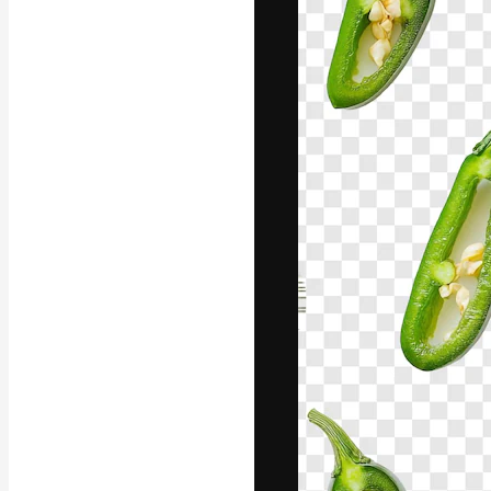
A plataforma cr
seu melhor trab
assinantes entr
agências e estú
Português
Copyright © 2010