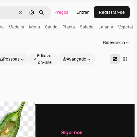
Preços
Entrar
Registrar-se
Limpar
Pesquisar por imagem
Buscar
ho
Madeira
Menu
Saude
Planta
Salada
Laranja
Vegetal
Relevância
Editável
Pessoas
Avançado
on-line
Empresa
Siga-nos