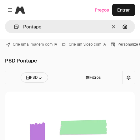
Magnific
Preços
Entrar
Close menu
Limpar
Pesqui
Crie uma imagem com IA
Crie um vídeo com IA
Personalize
PSD Pontape
PSD
Filtros