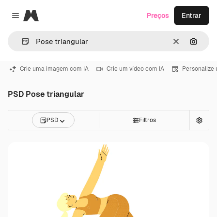
Magnific
Preços
Entrar
Close menu
Limpar
Pesqui
Crie uma imagem com IA
Crie um vídeo com IA
Personalize
PSD Pose triangular
PSD
Filtros