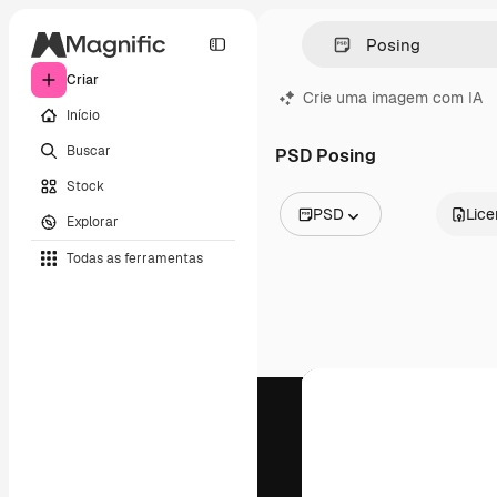
Criar
Crie uma imagem com IA
Início
Buscar
PSD Posing
Stock
PSD
Lic
Explorar
Todas as imagens
Todas as ferramentas
Vetores
Ilustrações
Fotos
PSD
Modelos
Mockups
Vídeos
Clipes de vídeo
Animações
Modelos de vídeos
Ícones
Modelos 3D
Fontes