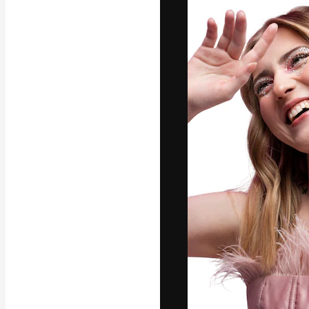
A plataforma cr
seu melhor trab
assinantes entr
agências e estú
Português
Copyright © 2010