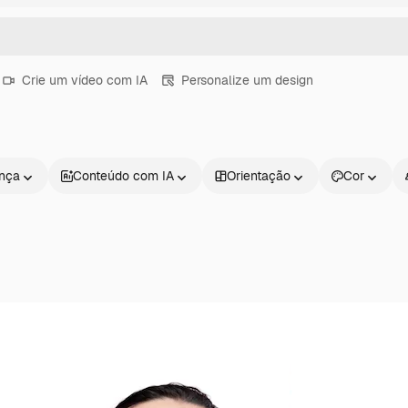
Crie um vídeo com IA
Personalize um design
ença
Conteúdo com IA
Orientação
Cor
Produtos
Começar