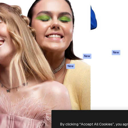
iativa para você direcionar
Spaces
Academy
alho. Mais de 1 milhão de
Assistente de IA
Documentação
e criativos, empresas,
Gerador de
Atendimento
dios.
imagens
Termos e
Gerador de vídeos
condições
Texto para voz
Política de
privacidade
Conteúdo de stock
Originais
MCP para
New
New
Claude/ChatGPT
Política de cooki
Agentes
Central de
New
confiabilidade
API
Afiliados
App móvel
Empresas
Todas as
ferramentas
-
2026
Freepik Company S.L.U.
Todos os direitos reservados
.
By clicking “Accept All Cookies”, you ag