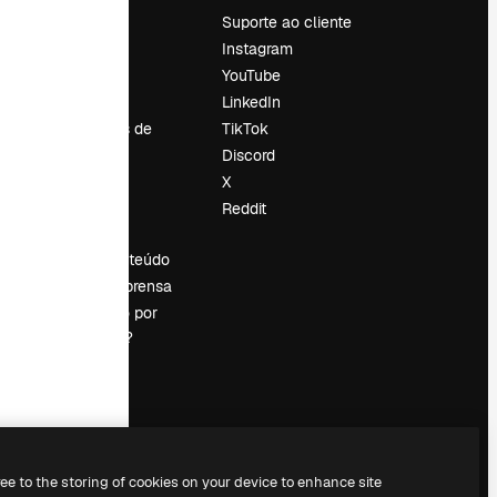
Preços
Suporte ao cliente
Sobre nós
Instagram
Reviews
YouTube
Emprego
LinkedIn
Tendências de
TikTok
pesquisa
Discord
Blog
X
Eventos
Reddit
es
Slidesgo
Vender conteúdo
Sala de imprensa
Procurando por
magnific.ai?
ree to the storing of cookies on your device to enhance site