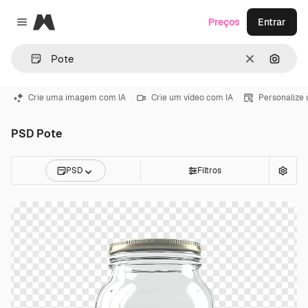
Magnific
Preços
Entrar
Close menu
Limpar
Pesqui
Crie uma imagem com IA
Crie um vídeo com IA
Personalize
PSD Pote
PSD
Filtros