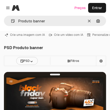
Magnific
Preços
Entrar
Close menu
Limpar
Pesqui
Crie uma imagem com IA
Crie um vídeo com IA
Personalize
PSD Produto banner
PSD
Filtros