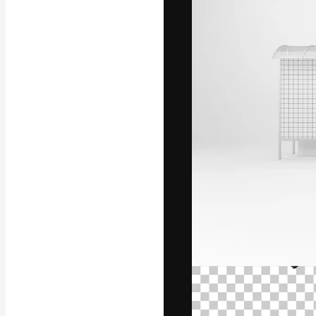
A plataforma cr
seu melhor trab
assinantes entr
agências e estú
Português
Copyright © 2010