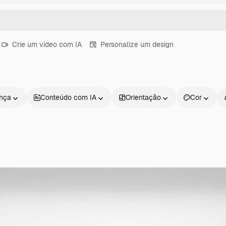
Crie um vídeo com IA
Personalize um design
ença
Conteúdo com IA
Orientação
Cor
Produtos
Começar