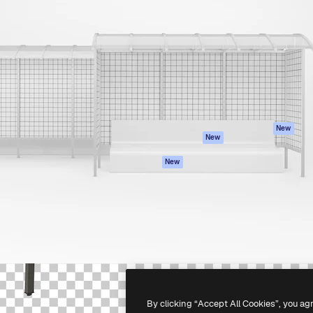
iativa para você direcionar
Spaces
Academy
alho. Mais de 1 milhão de
Assistente de IA
Documentação
e criativos, empresas,
Gerador de
Atendimento
dios.
imagens
Termos e
Gerador de vídeos
condições
Texto para voz
Política de
privacidade
Conteúdo de stock
Originais
MCP para
New
New
Claude/ChatGPT
Política de cooki
Agentes
Central de
New
confiabilidade
API
Afiliados
App móvel
Empresas
Todas as
ferramentas
-
2026
Freepik Company S.L.U.
Todos os direitos reservados
.
By clicking “Accept All Cookies”, you ag