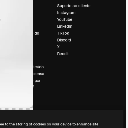
Preços
Suporte ao cliente
Sobre nós
Instagram
Reviews
YouTube
Emprego
LinkedIn
Tendências de
TikTok
pesquisa
Discord
Blog
X
Eventos
Reddit
es
Slidesgo
Vender conteúdo
Sala de imprensa
Procurando por
magnific.ai?
ree to the storing of cookies on your device to enhance site