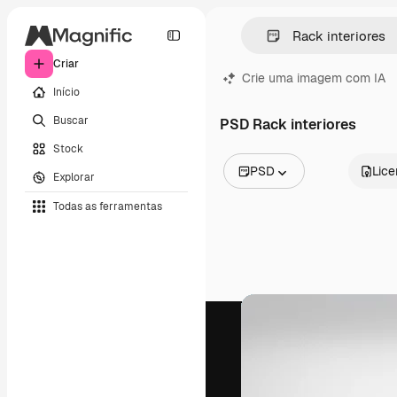
Criar
Crie uma imagem com IA
Início
Buscar
PSD Rack interiores
Stock
PSD
Lic
Explorar
Todas as imagens
Todas as ferramentas
Vetores
Ilustrações
Fotos
PSD
Modelos
Mockups
Vídeos
Clipes de vídeo
Animações
Modelos de vídeos
Ícones
Modelos 3D
Fontes