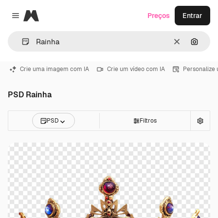
Magnific
Preços
Entrar
Close menu
Limpar
Pesqui
Crie uma imagem com IA
Crie um vídeo com IA
Personalize
PSD Rainha
PSD
Filtros