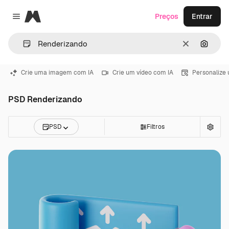
Magnific
Preços
Entrar
Close menu
Limpar
Pesqui
Crie uma imagem com IA
Crie um vídeo com IA
Personalize
PSD Renderizando
PSD
Filtros