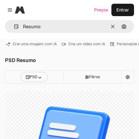
Magnific
Preços
Entrar
Close menu
Limpar
Pesqui
Crie uma imagem com IA
Crie um vídeo com IA
Personalize
PSD Resumo
PSD
Filtros