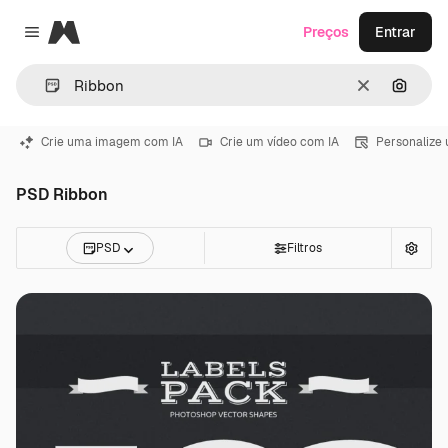
Magnific
Preços
Entrar
Close menu
Limpar
Pesqui
Crie uma imagem com IA
Crie um vídeo com IA
Personalize
PSD Ribbon
PSD
Filtros