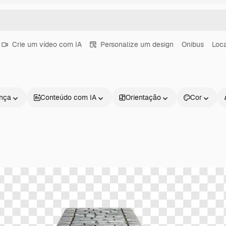
Crie um vídeo com IA
Personalize um design
Onibus
Loca
ença
Conteúdo com IA
Orientação
Cor
Produtos
Começar