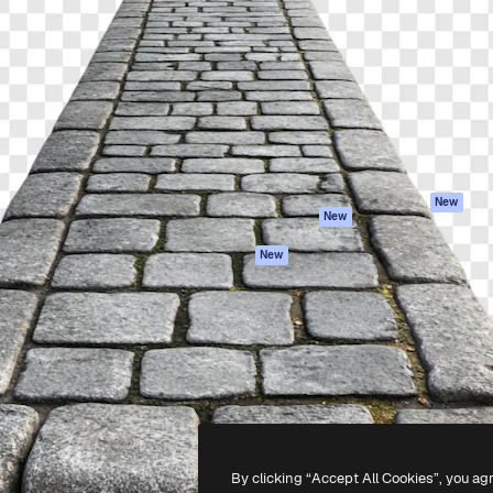
iativa para você direcionar
Spaces
Academy
alho. Mais de 1 milhão de
Assistente de IA
Documentação
e criativos, empresas,
Gerador de
Atendimento
dios.
imagens
Termos e
Gerador de vídeos
condições
Texto para voz
Política de
privacidade
Conteúdo de stock
Originais
MCP para
New
New
Claude/ChatGPT
Política de cooki
Agentes
Central de
New
confiabilidade
API
Afiliados
App móvel
Empresas
Todas as
ferramentas
-
2026
Freepik Company S.L.U.
Todos os direitos reservados
.
By clicking “Accept All Cookies”, you ag