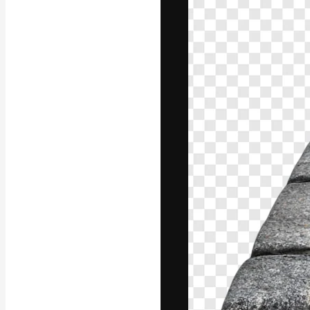
A plataforma cr
seu melhor trab
assinantes entr
agências e estú
Português
Copyright © 2010