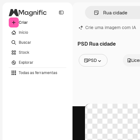
Criar
Crie uma imagem com IA
Início
Buscar
PSD Rua cidade
Stock
PSD
Lic
Explorar
Todas as imagens
Todas as ferramentas
Vetores
Ilustrações
Fotos
PSD
Modelos
Mockups
Vídeos
Clipes de vídeo
Animações
Modelos de vídeos
Ícones
Modelos 3D
Fontes