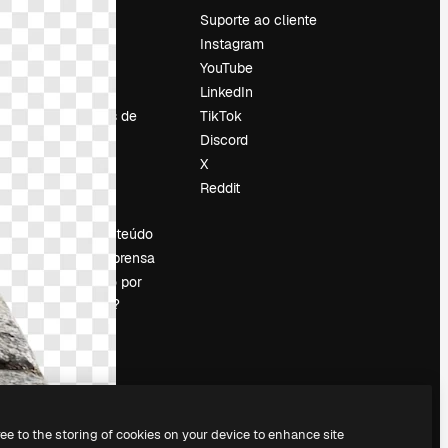
Preços
Suporte ao cliente
Sobre nós
Instagram
Reviews
YouTube
Emprego
LinkedIn
Tendências de
TikTok
pesquisa
Discord
Blog
X
Eventos
Reddit
es
Slidesgo
Vender conteúdo
Sala de imprensa
Procurando por
magnific.ai?
ree to the storing of cookies on your device to enhance site