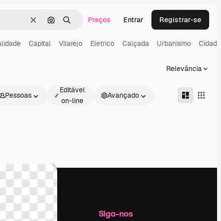
Preços
Entrar
Registrar-se
Limpar
Pesquisar por imagem
Buscar
lidade
Capital
Vilarejo
Eletrico
Calçada
Urbanismo
Cidade
Relevância
Editável
Pessoas
Avançado
on-line
Empresa
Siga-nos