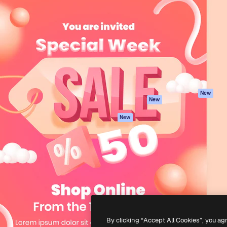
iativa para você direcionar
Spaces
Academy
alho. Mais de 1 milhão de
Assistente de IA
Documentação
e criativos, empresas,
Gerador de
Atendimento
dios.
imagens
Termos e
Gerador de vídeos
condições
Texto para voz
Política de
privacidade
Conteúdo de stock
Originais
MCP para
New
New
Claude/ChatGPT
Política de cooki
Agentes
Central de
New
confiabilidade
API
Afiliados
App móvel
Empresas
Todas as
ferramentas
-
2026
Freepik Company S.L.U.
Todos os direitos reservados
.
By clicking “Accept All Cookies”, you ag