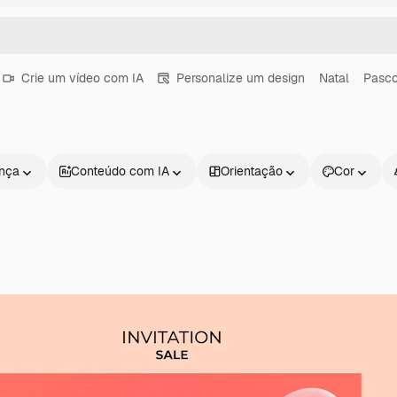
Crie um vídeo com IA
Personalize um design
Natal
Pasc
ença
Conteúdo com IA
Orientação
Cor
Produtos
Começar