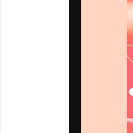
A plataforma cr
seu melhor trab
assinantes entr
agências e estú
Português
Copyright © 2010