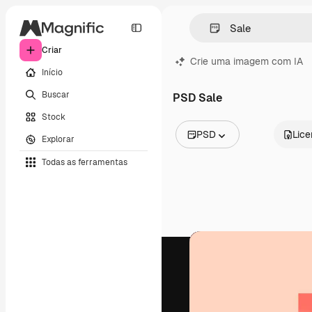
Criar
Crie uma imagem com IA
Início
Buscar
PSD Sale
Stock
PSD
Lic
Explorar
Todas as imagens
Todas as ferramentas
Vetores
Ilustrações
Fotos
PSD
Modelos
Mockups
Vídeos
Clipes de vídeo
Animações
Modelos de vídeos
Ícones
Modelos 3D
Fontes