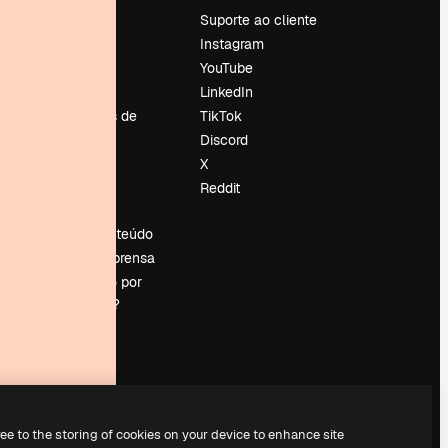
Preços
Suporte ao cliente
Sobre nós
Instagram
Reviews
YouTube
Emprego
LinkedIn
Tendências de
TikTok
pesquisa
Discord
Blog
X
Eventos
Reddit
es
Slidesgo
Vender conteúdo
Sala de imprensa
Procurando por
magnific.ai?
ree to the storing of cookies on your device to enhance site