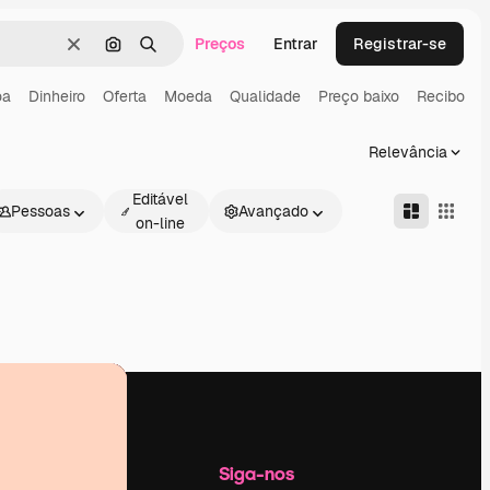
Preços
Entrar
Registrar-se
Limpar
Pesquisar por imagem
Buscar
oa
Dinheiro
Oferta
Moeda
Qualidade
Preço baixo
Recibo
Relevância
Editável
Pessoas
Avançado
on-line
Empresa
Siga-nos