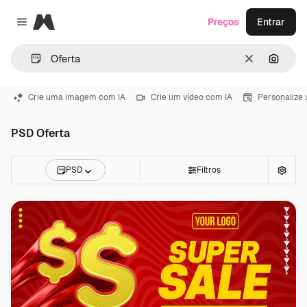
Magnific
Preços
Entrar
Close menu
Limpar
Pesqui
Crie uma imagem com IA
Crie um vídeo com IA
Personalize
PSD Oferta
PSD
Filtros