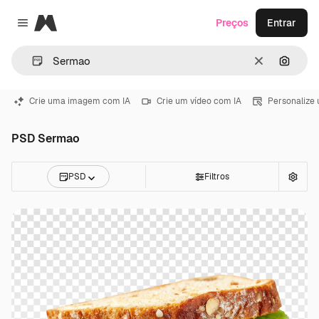
Magnific
Preços
Entrar
Close menu
Limpar
Pesqui
Crie uma imagem com IA
Crie um vídeo com IA
Personalize
PSD Sermao
PSD
Filtros