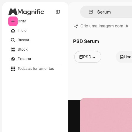
Criar
Crie uma imagem com IA
Início
Buscar
PSD Serum
Stock
PSD
Lic
Explorar
Todas as imagens
Todas as ferramentas
Vetores
Ilustrações
Fotos
PSD
Modelos
Mockups
Vídeos
Clipes de vídeo
Animações
Modelos de vídeos
Ícones
Modelos 3D
Fontes