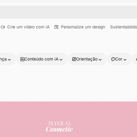
Crie um vídeo com IA
Personalize um design
Sustentabilid
ença
Conteúdo com IA
Orientação
Cor
Produtos
Começar