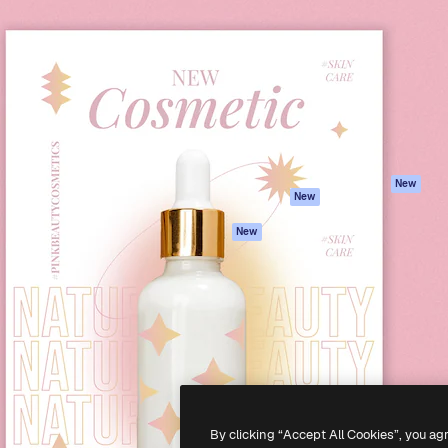
iativa para você direcionar
Spaces
Academy
alho. Mais de 1 milhão de
Assistente de IA
Documentação
e criativos, empresas,
Gerador de
Atendimento
dios.
imagens
Termos e
Gerador de vídeos
condições
Texto para voz
Política de
privacidade
Conteúdo de stock
Originais
MCP para
New
New
Claude/ChatGPT
Política de cooki
Agentes
Central de
New
confiabilidade
API
Afiliados
App móvel
Empresas
Todas as
ferramentas
-
2026
Freepik Company S.L.U.
Todos os direitos reservados
.
By clicking “Accept All Cookies”, you ag