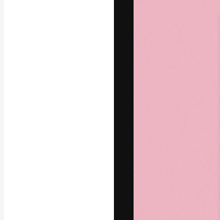
A plataforma cr
seu melhor trab
assinantes entr
agências e estú
Português
Copyright © 2010