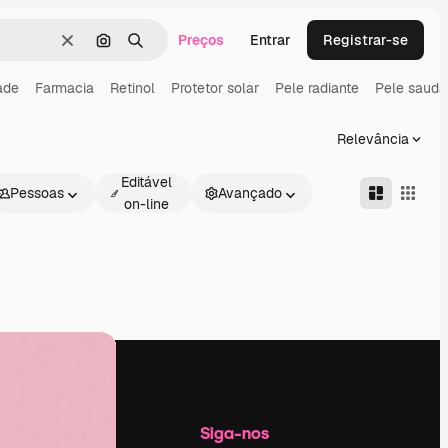
Preços
Entrar
Registrar-se
Limpar
Pesquisar por imagem
Buscar
ade
Farmacia
Retinol
Protetor solar
Pele radiante
Pele sauda
Relevância
Editável
Pessoas
Avançado
on-line
Empresa
Siga-nos