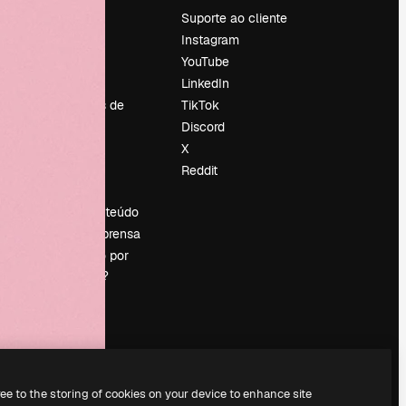
Preços
Suporte ao cliente
Sobre nós
Instagram
Reviews
YouTube
Emprego
LinkedIn
Tendências de
TikTok
pesquisa
Discord
Blog
X
Eventos
Reddit
es
Slidesgo
Vender conteúdo
Sala de imprensa
Procurando por
magnific.ai?
ree to the storing of cookies on your device to enhance site