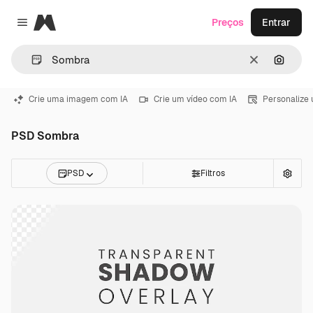
Magnific
Preços
Entrar
Close menu
Limpar
Pesqui
Crie uma imagem com IA
Crie um vídeo com IA
Personalize
PSD Sombra
PSD
Filtros