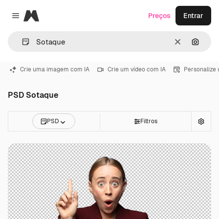
Magnific
Preços
Entrar
Close menu
Limpar
Pesqui
Crie uma imagem com IA
Crie um vídeo com IA
Personalize
PSD Sotaque
PSD
Filtros